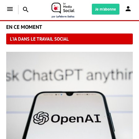
menu
search
Je m'abonne
EN CE MOMENT
L'IA DANS LE TRAVAIL SOCIAL