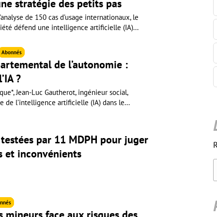
une stratégie des petits pas
'analyse de 150 cas d’usage internationaux, le
iété défend une intelligence artificielle (IA)...
Abonnés
partemental de l’autonomie :
’IA ?
ue*, Jean-Luc Gautherot, ingénieur social,
 de l’intelligence artificielle (IA) dans le...
A testées par 11 MDPH pour juger
R
s et inconvénients
nnés
s mineurs face aux risques des