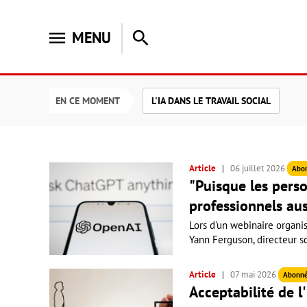
menu
search
MENU
EN CE MOMENT
L'IA DANS LE TRAVAIL SOCIAL
Article
06 juillet 2026
Abo
"Puisque les person
professionnels auss
Lors d'un webinaire organisé
Yann Ferguson, directeur sc
Article
07 mai 2026
Abonn
Acceptabilité de l'