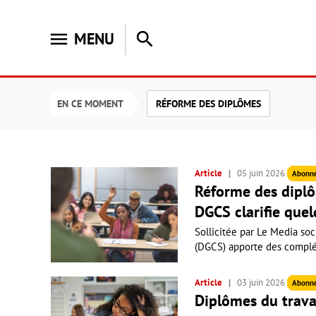
menu
search
MENU
EN CE MOMENT
RÉFORME DES DIPLÔMES
Article
05 juin 2026
Abonn
Réforme des diplôm
DGCS clarifie que
Sollicitée par Le Media soc
(DGCS) apporte des complém
Article
03 juin 2026
Abonn
Diplômes du travai