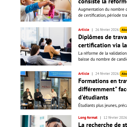
consiste la réform
Augmentation du nombre d'
de certification, période tr
Article
26 février 2026
Abo
Diplômes de travai
certification via 
La réforme de la validation
baisse du nombre de candida
Article
24 février 2026
Abo
Formations en trava
différemment" fac
d'étudiants
Étudiants plus jeunes, préca
Long format
12 février 202
La recherche de st