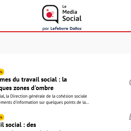
és
es du travail social : la
lques zones d'ombre
ial, la Direction générale de la cohésion sociale
ents d'information sur quelques points de la...
és
l social : des