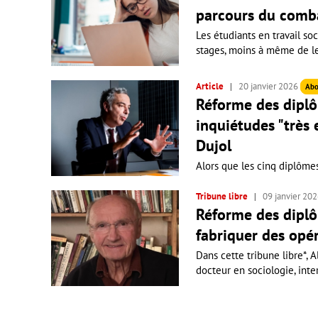
parcours du comb
Les étudiants en travail soc
stages, moins à même de les 
Article
20 janvier 2026
Abo
Réforme des diplôm
inquiétudes "très
Dujol
Alors que les cinq diplômes 
Tribune libre
09 janvier 20
Réforme des diplôm
fabriquer des opé
Dans cette tribune libre*, 
docteur en sociologie, inte