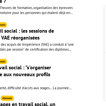
e ?
heures de formation, organisation des épreuves
ansitoire pour les personnes qui étaient déjà en...
nnés
l social : les sessions de
la VAE réorganisées
 des acquis de l'expérience (VAE) a conduit à "une
ts par session" de certification des diplômes...
nnés
il social : "s'organiser
e aux nouveaux profils
rité, difficulté d'accès aux stages… La journée...
6
Abonnés
ages en travail social, un