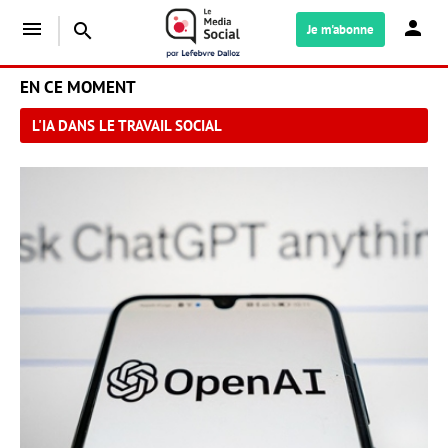
menu
search
Je m'abonne
EN CE MOMENT
L'IA DANS LE TRAVAIL SOCIAL