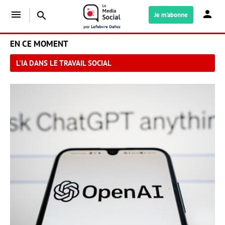
menu
search
Je m'abonne
EN CE MOMENT
L'IA DANS LE TRAVAIL SOCIAL