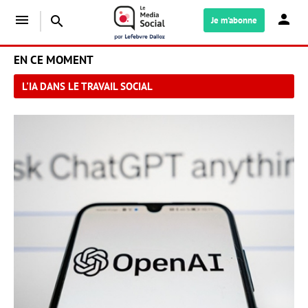
menu
search
Je m'abonne
EN CE MOMENT
L'IA DANS LE TRAVAIL SOCIAL