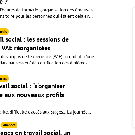
e ?
heures de formation, organisation des épreuves
ansitoire pour les personnes qui étaient déjà en...
nnés
l social : les sessions de
la VAE réorganisées
 des acquis de l'expérience (VAE) a conduit à "une
ts par session" de certification des diplômes...
nnés
il social : "s'organiser
e aux nouveaux profils
rité, difficulté d'accès aux stages… La journée...
6
Abonnés
ages en travail social, un