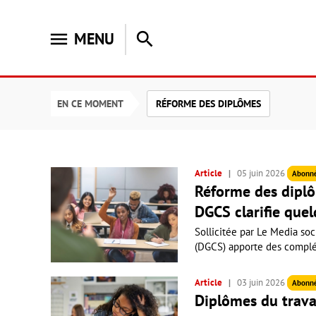
menu
search
MENU
EN CE MOMENT
RÉFORME DES DIPLÔMES
Article
05 juin 2026
Abonn
Réforme des diplôm
DGCS clarifie que
Sollicitée par Le Media soc
(DGCS) apporte des complém
Article
03 juin 2026
Abonn
Diplômes du travai