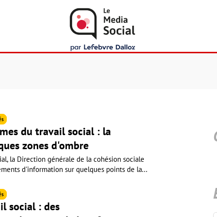
és
es du travail social : la
lques zones d'ombre
ial, la Direction générale de la cohésion sociale
ents d'information sur quelques points de la...
és
l social : des