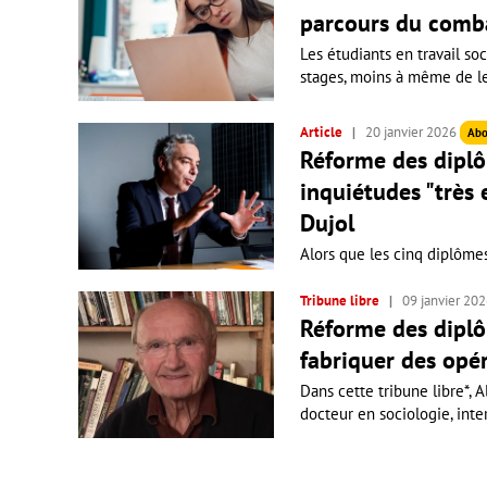
parcours du comb
Les étudiants en travail soc
stages, moins à même de les 
Article
20 janvier 2026
Abo
Réforme des diplôm
inquiétudes "très
Dujol
Alors que les cinq diplômes 
Tribune libre
09 janvier 20
Réforme des diplôm
fabriquer des opé
Dans cette tribune libre*, 
docteur en sociologie, inte