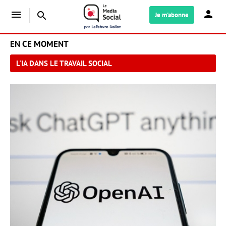
menu
search
Je m'abonne
EN CE MOMENT
L'IA DANS LE TRAVAIL SOCIAL