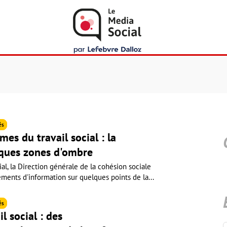
és
es du travail social : la
lques zones d'ombre
ial, la Direction générale de la cohésion sociale
ents d'information sur quelques points de la...
és
l social : des