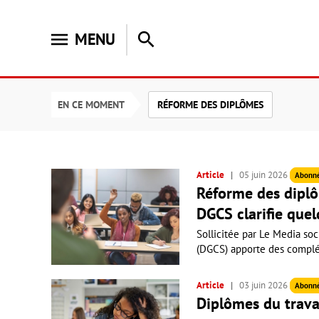
menu
search
MENU
EN CE MOMENT
RÉFORME DES DIPLÔMES
Article
05 juin 2026
Abonn
Réforme des diplôm
DGCS clarifie que
Sollicitée par Le Media soc
(DGCS) apporte des complém
Article
03 juin 2026
Abonn
Diplômes du travai