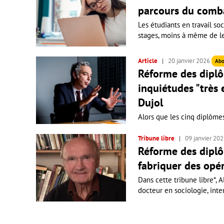
parcours du comb
Les étudiants en travail soc
stages, moins à même de les 
Article
20 janvier 2026
Abo
Réforme des diplôm
inquiétudes "très
Dujol
Alors que les cinq diplômes 
Tribune libre
09 janvier 20
Réforme des diplôm
fabriquer des opé
Dans cette tribune libre*, 
docteur en sociologie, inte