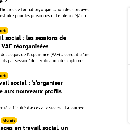
e ?
heures de formation, organisation des épreuves
ansitoire pour les personnes qui étaient déjà en...
nnés
l social : les sessions de
la VAE réorganisées
 des acquis de l'expérience (VAE) a conduit à "une
ts par session" de certification des diplômes...
nnés
il social : "s'organiser
e aux nouveaux profils
rité, difficulté d'accès aux stages… La journée...
6
Abonnés
ages en travail social, un