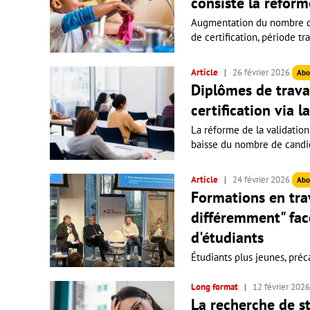
consiste la réform
Augmentation du nombre d'
de certification, période tr
Article
26 février 2026
Abo
Diplômes de travai
certification via 
La réforme de la validation
baisse du nombre de candida
Article
24 février 2026
Abo
Formations en trava
différemment" fac
d'étudiants
Étudiants plus jeunes, préca
Long format
12 février 202
La recherche de st