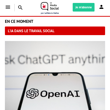
menu
search
Je m'abonne
EN CE MOMENT
L'IA DANS LE TRAVAIL SOCIAL