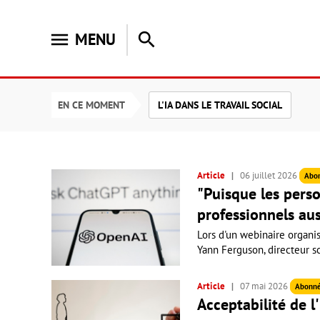
menu
search
MENU
EN CE MOMENT
L'IA DANS LE TRAVAIL SOCIAL
Article
06 juillet 2026
Abo
"Puisque les person
professionnels auss
Lors d'un webinaire organisé
Yann Ferguson, directeur sc
Article
07 mai 2026
Abonn
Acceptabilité de l'