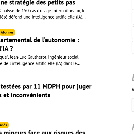
une stratégie des petits pas
'analyse de 150 cas d’usage internationaux, le
iété défend une intelligence artificielle (IA)...
Abonnés
partemental de l’autonomie :
’IA ?
ue*, Jean-Luc Gautherot, ingénieur social,
 de l’intelligence artificielle (IA) dans le...
A testées par 11 MDPH pour juger
R
s et inconvénients
nnés
s mineurs face aux risques des