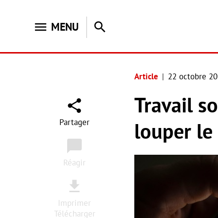
menu
search
MENU
Article
22 octobre 2
Travail so
Partager
louper le 
Réagir
Imprimer
Télécharger