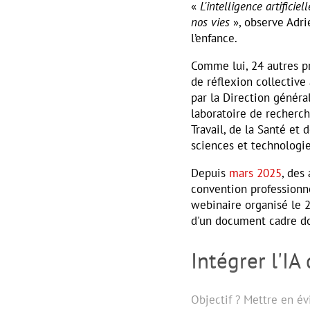
«
L'intelligence artifici
nos vies
», observe Adri
l’enfance.
Comme lui, 24 autres p
de réflexion collective 
par la Direction généra
laboratoire de recherche
Travail, de la Santé et 
sciences et technologie
Depuis
mars 2025
, des
convention professionnel
webinaire organisé le 2
d'un document cadre do
Intégrer l'IA 
Objectif ? Mettre en év