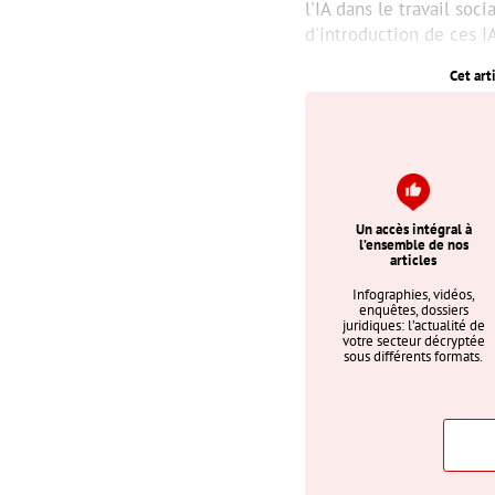
l'IA dans le travail soci
d'introduction de ces I
Cet art
Un accès intégral à
l’ensemble de nos
articles
Infographies, vidéos,
enquêtes, dossiers
juridiques: l’actualité de
votre secteur décryptée
sous différents formats.