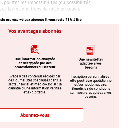
al, pointer les impossibilités (ou possibilités)
A et leurs conditions de mise en œuvre.
icle est réservé aux abonnés Il vous reste
75
% à lire
Vos avantages abonnés
Une information analysée
Une newsletter
et décryptée par des
adaptée à vos
professionnels du secteur
besoins
Grâce à des contenus rédigés par
Inscription personnalisée :
des journalistes spécialisés dans le
elle peut-être quotidienne
secteur social et médico-social : la
et/ou hebdomadaire.
garantie d’une information vérifiée
Bénéficiez de conditions
et exploitable.
sur mesure, adaptées à vos
besoins.
Abonnez-vous