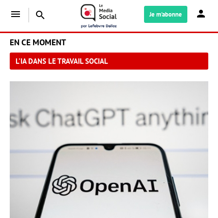
menu
search
Je m'abonne
EN CE MOMENT
L'IA DANS LE TRAVAIL SOCIAL