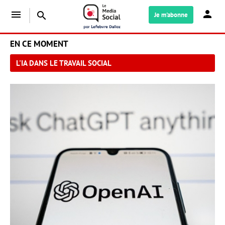
menu
search
Je m'abonne
EN CE MOMENT
L'IA DANS LE TRAVAIL SOCIAL