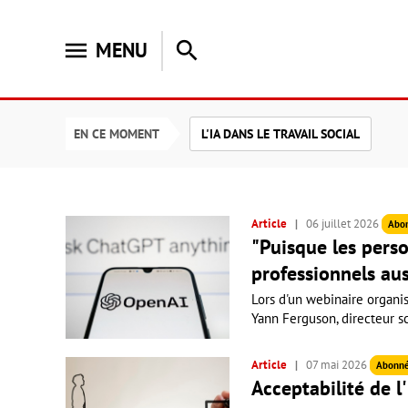
menu
search
MENU
EN CE MOMENT
L'IA DANS LE TRAVAIL SOCIAL
Article
06 juillet 2026
Abo
"Puisque les person
professionnels auss
Lors d'un webinaire organisé
Yann Ferguson, directeur sc
Article
07 mai 2026
Abonn
Acceptabilité de l'