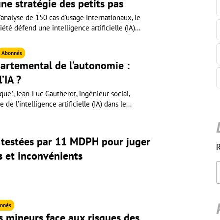
une stratégie des petits pas
'analyse de 150 cas d’usage internationaux, le
iété défend une intelligence artificielle (IA)...
Abonnés
partemental de l’autonomie :
’IA ?
ue*, Jean-Luc Gautherot, ingénieur social,
 de l’intelligence artificielle (IA) dans le...
A testées par 11 MDPH pour juger
R
s et inconvénients
nnés
s mineurs face aux risques des