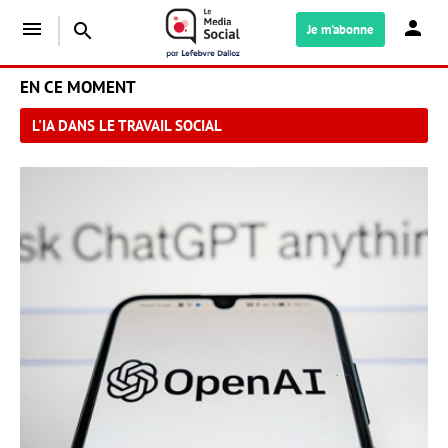
menu
search
Je m'abonne
EN CE MOMENT
L'IA DANS LE TRAVAIL SOCIAL