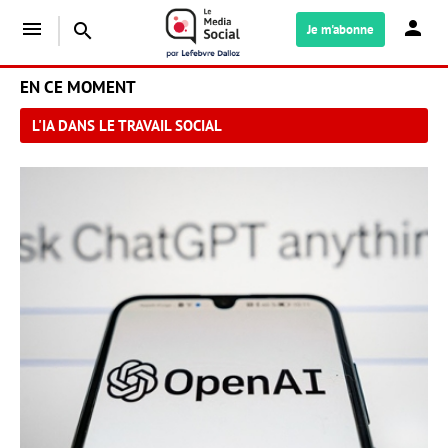
menu
search
Je m'abonne
EN CE MOMENT
L'IA DANS LE TRAVAIL SOCIAL