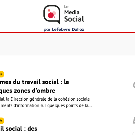
és
es du travail social : la
lques zones d'ombre
ial, la Direction générale de la cohésion sociale
ents d'information sur quelques points de la...
és
l social : des