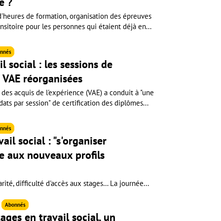
e ?
heures de formation, organisation des épreuves
ansitoire pour les personnes qui étaient déjà en...
nnés
l social : les sessions de
la VAE réorganisées
 des acquis de l'expérience (VAE) a conduit à "une
ts par session" de certification des diplômes...
nnés
il social : "s'organiser
e aux nouveaux profils
rité, difficulté d'accès aux stages… La journée...
6
Abonnés
ages en travail social, un