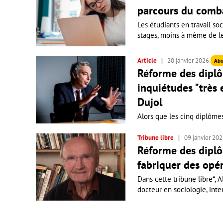
parcours du comb
Les étudiants en travail soc
stages, moins à même de les 
Article
20 janvier 2026
Abo
Réforme des diplôm
inquiétudes "très
Dujol
Alors que les cinq diplômes 
Tribune libre
09 janvier 20
Réforme des diplôm
fabriquer des opé
Dans cette tribune libre*, 
docteur en sociologie, inte