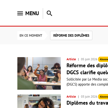
menu
search
MENU
EN CE MOMENT
RÉFORME DES DIPLÔMES
Article
05 juin 2026
Abonn
Réforme des diplôm
DGCS clarifie que
Sollicitée par Le Media soc
(DGCS) apporte des complém
Article
03 juin 2026
Abonn
Diplômes du travai