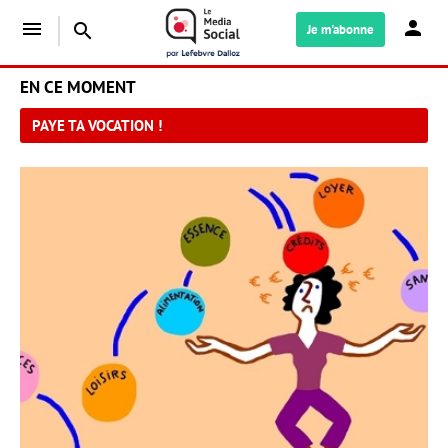
menu
search
Je m'abonne
EN CE MOMENT
PAYE TA VOCATION !