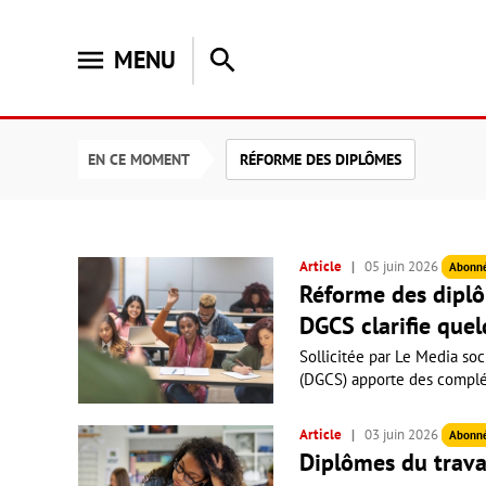
menu
search
MENU
EN CE MOMENT
RÉFORME DES DIPLÔMES
Article
05 juin 2026
Abonn
Réforme des diplôm
DGCS clarifie que
Sollicitée par Le Media soc
(DGCS) apporte des complém
Article
03 juin 2026
Abonn
Diplômes du travai