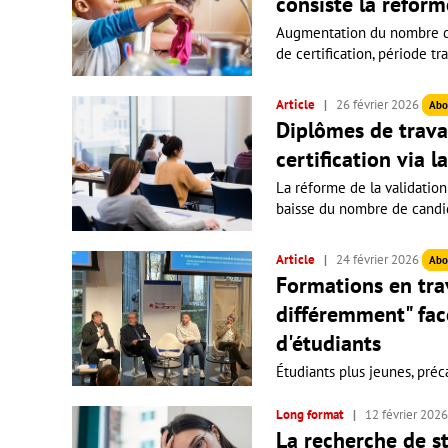
consiste la réform
Augmentation du nombre d'
de certification, période tr
Article
26 février 2026
Abo
Diplômes de travai
certification via 
La réforme de la validation
baisse du nombre de candida
Article
24 février 2026
Abo
Formations en trava
différemment" fac
d'étudiants
Étudiants plus jeunes, préca
Long format
12 février 202
La recherche de st