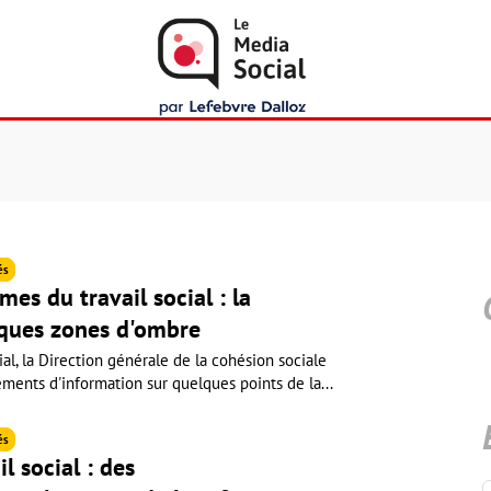
és
es du travail social : la
lques zones d'ombre
ial, la Direction générale de la cohésion sociale
ents d'information sur quelques points de la...
és
l social : des