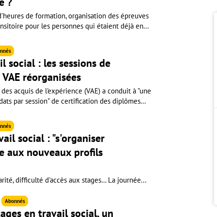
e ?
heures de formation, organisation des épreuves
ansitoire pour les personnes qui étaient déjà en...
nnés
l social : les sessions de
la VAE réorganisées
 des acquis de l'expérience (VAE) a conduit à "une
ts par session" de certification des diplômes...
nnés
il social : "s'organiser
e aux nouveaux profils
rité, difficulté d'accès aux stages… La journée...
6
Abonnés
ages en travail social, un