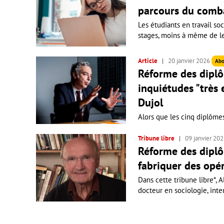
parcours du comb
Les étudiants en travail soc
stages, moins à même de les 
Article
20 janvier 2026
Abo
Réforme des diplôm
inquiétudes "très
Dujol
Alors que les cinq diplômes 
Tribune libre
09 janvier 20
Réforme des diplôm
fabriquer des opé
Dans cette tribune libre*, 
docteur en sociologie, inte