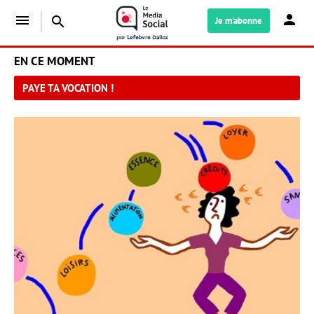
menu
search
Je m'abonne
EN CE MOMENT
PAYE TA VOCATION !