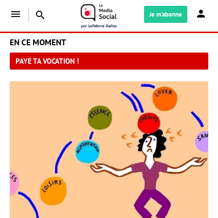
menu
search
Je m'abonne
EN CE MOMENT
PAYE TA VOCATION !