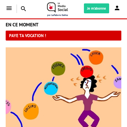
menu
search
Je m'abonne
EN CE MOMENT
PAYE TA VOCATION !