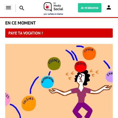
menu
search
Je m'abonne
EN CE MOMENT
PAYE TA VOCATION !