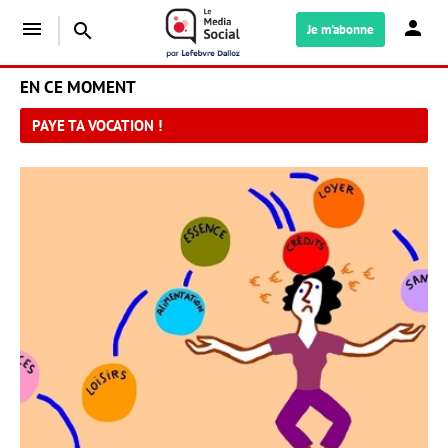
menu
search
Je m'abonne
EN CE MOMENT
PAYE TA VOCATION !