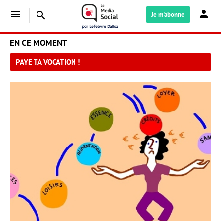
menu
search
Je m'abonne
EN CE MOMENT
PAYE TA VOCATION !