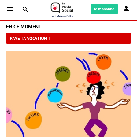
menu
search
Je m'abonne
EN CE MOMENT
PAYE TA VOCATION !