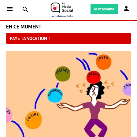
menu
search
Je m'abonne
EN CE MOMENT
PAYE TA VOCATION !