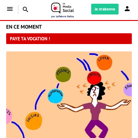
menu
search
Je m'abonne
EN CE MOMENT
PAYE TA VOCATION !