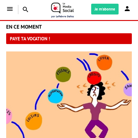
menu
search
Je m'abonne
EN CE MOMENT
PAYE TA VOCATION !