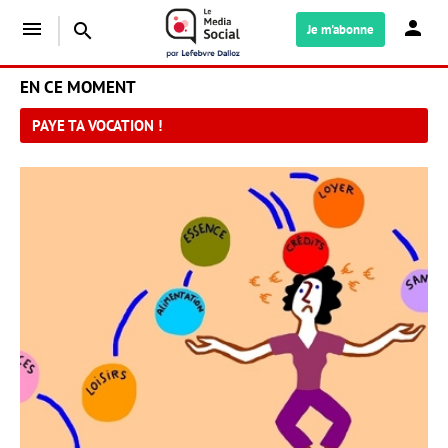
menu
search
Je m'abonne
EN CE MOMENT
PAYE TA VOCATION !