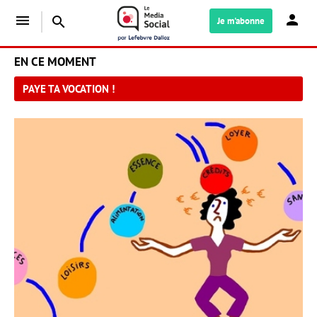
menu
search
Je m'abonne
EN CE MOMENT
PAYE TA VOCATION !