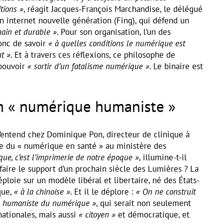
tions »
, réagit Jacques-François Marchandise, le délégué
n internet nouvelle génération (Fing), qui défend un
ain et durable »
. Pour son organisation, l’un des
nc de savoir
« à quelles conditions le numérique est
nt »
. Et à travers ces réflexions, ce philosophe de
 pouvoir
« sortir d’un fatalisme numérique »
. Le binaire est
n « numérique humaniste »
entend chez Dominique Pon, directeur de clinique à
le du « numérique en santé » au ministère des
ue, c’est l’imprimerie de notre époque »
, illumine-t-il
aire le support d’un prochain siècle des Lumières ? La
déploie sur un modèle libéral et libertaire, né des États-
que,
« à la chinoise »
. Et il le déplore :
« On ne construit
e humaniste du numérique »
, qui serait non seulement
ationales, mais aussi
« citoyen »
et démocratique, et