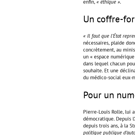
enfin,
« éthique »
.
Un coffre-fo
« Il faut que l’État repr
nécessaires, plaide don
concrètement, au minist
un « espace numérique 
dans lequel chacun pour
souhaite. Et une déclin
du médico-social eux-m
Pour un numé
Pierre-Louis Rolle, lui
démocratique. Depuis l’
depuis trois ans, à la 
politique publique d’aut