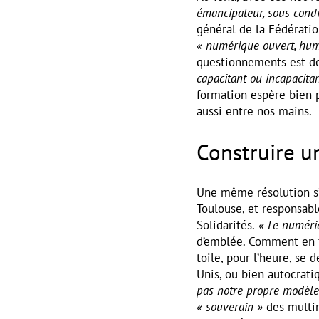
émancipateur, sous condi
général de la Fédératio
« numérique ouvert, hum
questionnements est do
capacitant ou incapacita
formation espère bien
aussi entre nos mains.
Construire u
Une même résolution s’
Toulouse, et responsab
Solidarités.
« Le numériq
d’emblée. Comment en f
toile, pour l’heure, se 
Unis, ou bien autocrati
pas notre propre modèl
« souverain »
des multin