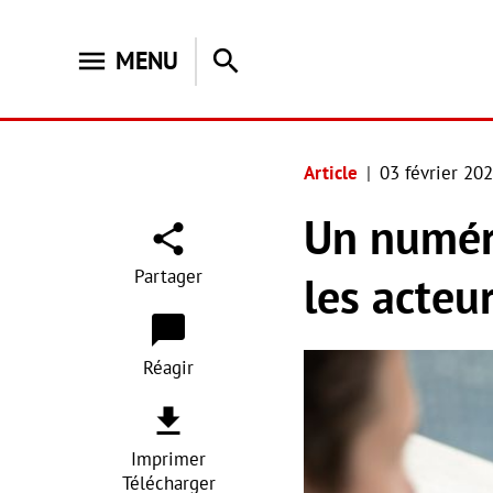
menu
search
MENU
Article
03 février 20
Un numéri
Partager
les acteu
Réagir
Imprimer
Télécharger