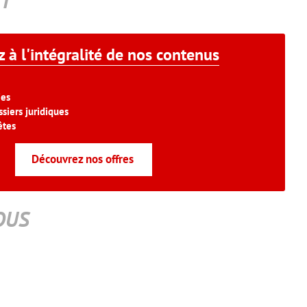
T
 à l'intégralité de nos contenus
ies
siers juridiques
êtes
Découvrez nos offres
OUS