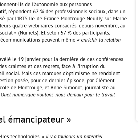
donnent-ils de l’autonomie aux personnes
tif, répondent 62 % des professionnels sociaux, dans un
sé par l’IRTS Ile-de-France Montrouge Neuilly-sur-Marne
 leurs quatre webinaires consacrés, depuis novembre, au
social » (Numets). Et selon 57 % des participants,
 télécommunications peuvent même
« enrichir la relation
évélé le 19 janvier pour la dernière de ces conférences
des craintes et des regrets, face à l’irruption du
ail social. Mais ces marques d’optimisme ne rendaient
estion posée, pour ce dernier épisode, par Clément
école de Montrouge, et Anne Simonot, journaliste au
 Quel numérique voulons-nous demain pour le travail
el émancipateur »
elles technologies,
« il y a toujours un potentiel