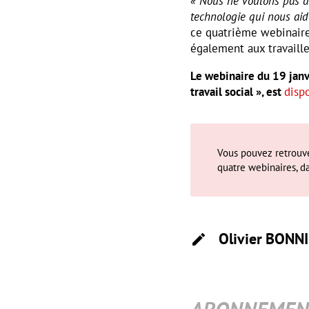
« Nous ne voulons pas d
technologie qui nous aid
ce quatrième webinaire 
également aux travaill
Le webinaire du 19 jan
travail social », est
disp
Vous pouvez retrouve
quatre webinaires, d
Olivier
BONN