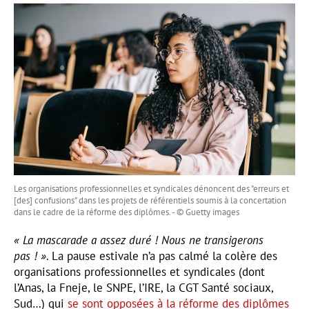
Les organisations professionnelles et syndicales dénoncent des "erreurs et
[des] confusions" dans les projets de référentiels soumis à la concertation
dans le cadre de la réforme des diplômes. - © Guetty images
« La mascarade a assez duré ! Nous ne transigerons
pas ! »
. La pause estivale n’a pas calmé la colère des
organisations professionnelles et syndicales (dont
l’Anas, la Fneje, le SNPE, l’IRE, la CGT Santé sociaux,
Sud…) qui
se sont opposées à la réforme des diplômes