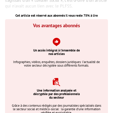
s’agissait d'un «
cavalier social
», c'est-à-dire d'un article
qui n'avait aucun lien avec le PLFSS.
Cet article est réservé aux abonnés Il vous reste
75
% à lire
Vos avantages abonnés
Un accès intégral à l’ensemble de
nos articles
Infographies, vidéos, enquêtes, dossiers juridiques: l’actualité de
votre secteur décryptée sous différents formats.
Une information analysée et
décryptée par des professionnels
du secteur
Grâce à des contenus rédigés par des journalistes spécialisés dans
le secteur social et médico-social : la garantie d’une information
vérifiée et exploitable.