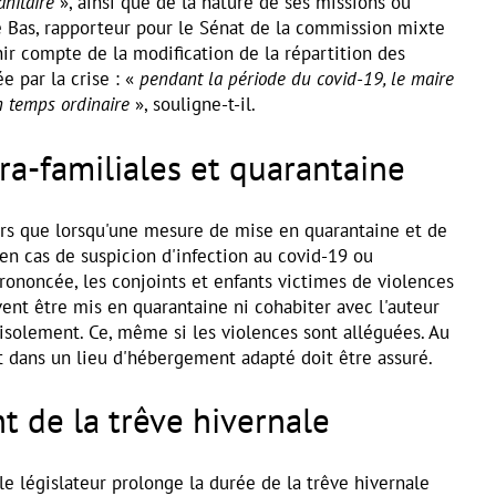
anitaire
», ainsi que de la nature de ses missions ou
e Bas, rapporteur pour le Sénat de la commission mixte
tenir compte de la modification de la répartition des
e par la crise : «
pendant la période du covid-19, le maire
n temps ordinaire
», souligne-t-il.
ra-familiales et quarantaine
eurs que lorsqu'une mesure de mise en quarantaine et de
en cas de suspicion d'infection au covid-19 ou
prononcée, les conjoints et enfants victimes de violences
vent être mis en quarantaine ni cohabiter avec l'auteur
isolement. Ce, même si les violences sont alléguées. Au
t dans un lieu d'hébergement adapté doit être assuré.
 de la trêve hivernale
 le législateur prolonge la durée de la trêve hivernale