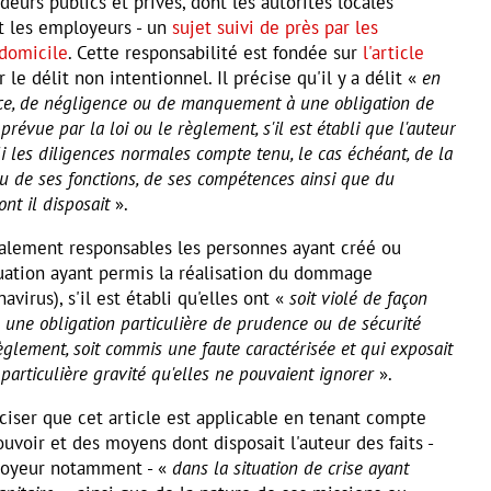
ideurs publics et privés, dont les autorités locales
t les employeurs - un
sujet suivi de près par les
 domicile
. Cette responsabilité est fondée sur
l'article
 le délit non intentionnel. Il précise qu'il y a délit «
en
ce, de négligence ou de manquement à une obligation de
révue par la loi ou le règlement, s'il est établi que l'auteur
li les diligences normales compte tenu, le cas échéant, de la
u de ses fonctions, de ses compétences ainsi que du
nt il disposait
».
alement responsables les personnes ayant créé ou
tuation ayant permis la réalisation du dommage
virus), s'il est établi qu'elles ont «
soit violé de façon
une obligation particulière de prudence ou de sécurité
règlement, soit commis une faute caractérisée et qui exposait
particulière gravité qu'elles ne pouvaient ignorer
».
éciser que cet article est applicable en tenant compte
voir et des moyens dont disposait l'auteur des faits -
ployeur notamment - «
dans la situation de crise ayant