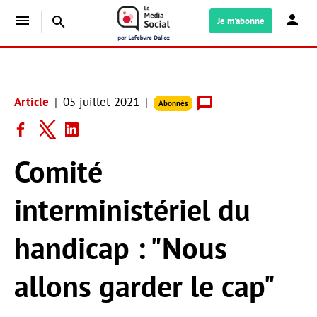
menu
search
Je m'abonne
Article
05 juillet 2021
Abonnés
Comité
interministériel du
handicap : "Nous
allons garder le cap"