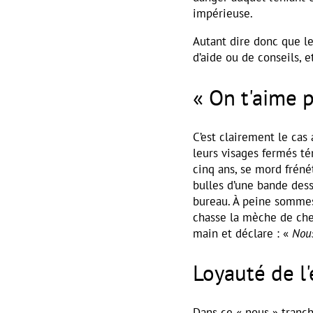
impérieuse.
Autant dire donc que l
d’aide ou de conseils, e
« On t'aime 
C’est clairement le cas
leurs visages fermés t
cinq ans, se mord fréné
bulles d’une bande dess
bureau. À peine sommes
chasse la mèche de ch
main et déclare : «
Nous
Loyauté de l
Dans ce « nous » tranch