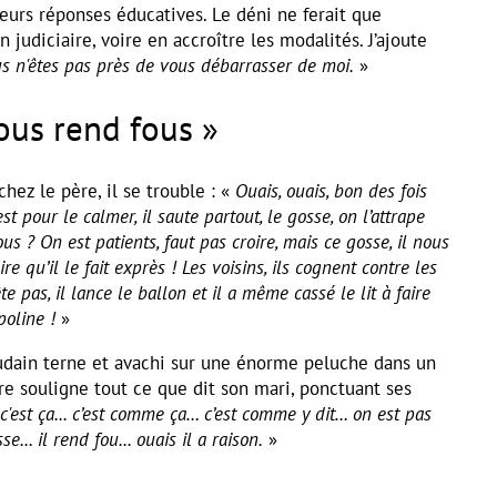
eurs réponses éducatives. Le déni ne ferait que
n judiciaire, voire en accroître les modalités. J’ajoute
s n'êtes pas près de vous débarrasser de moi.
»
ous rend fous »
hez le père, il se trouble : «
Ouais, ouais, bon des fois
est pour le calmer, il saute partout, le gosse, on l’attrape
ous ? On est patients, faut pas croire, mais ce gosse, il nous
ire qu’il le fait exprès ! Les voisins, ils cognent contre les
ête pas, il lance le ballon et il a même cassé le lit à faire
poline !
»
oudain terne et avachi sur une énorme peluche dans un
re souligne tout ce que dit son mari, ponctuant ses
 c'est ça... c’est comme ça… c’est comme y dit… on est pas
e... il rend fou... ouais il a raison.
»