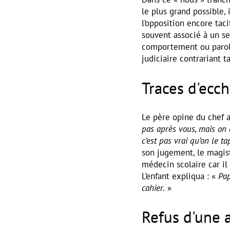
le plus grand possible, 
l’opposition encore tac
souvent associé à un sen
comportement ou paroles
judiciaire contrariant t
Traces d'ecc
Le père opine du chef a
pas après vous, mais on 
c’est pas vrai qu’on le ta
son jugement, le magist
médecin scolaire car il
L’enfant expliqua : «
Papa
cahier.
»
Refus d'une 