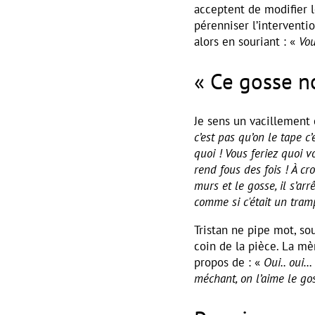
acceptent de modifier l
pérenniser l’interventio
alors en souriant : «
Vou
« Ce gosse n
Je sens un vacillement c
c’est pas qu’on le tape c’
quoi ! Vous feriez quoi v
rend fous des fois ! À cro
murs et le gosse, il s’arr
comme si c'était un tram
Tristan ne pipe mot, s
coin de la pièce. La mè
propos de : «
Oui.. oui…
méchant, on l’aime le goss