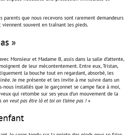
es parents que nous recevons sont rarement demandeurs
t viennent souvent en traînant les pieds.
pas »
 avec Monsieur et Madame B, assis dans la salle d’attente,
émoignent de leur mécontentement. Entre eux, Tristan,
tiquement la bouche tout en regardant, absorbé, les
inée. Je me présente et les invite à me suivre dans un
-nous installés que le garçonnet se campe face à moi,
eveux qui retombe sur ses yeux d’un mouvement de la
 on veut pas être là et toi on t’aime pas !
»
'enfant
ant, le corps tendu sur la pointe des pieds pour se faire