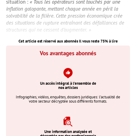
situation :
« Tous les opérateurs sont touchés par une
inflation galopante, mettant chaque année en péril la
solvabilité de la filière
.
Cette pression économique crée
des situations de rupture entraînant des défaillances de
structures qui ne cessent d’augmenter. »
Cet article est réservé aux abonnés Il vous reste
75
% à lire
Vos avantages abonnés
Un accès intégral à l’ensemble de
nos articles
Infographies, vidéos, enquêtes, dossiers juridiques: l’actualité de
votre secteur décryptée sous différents formats.
Une information analysée et
décryptée par des professionnels