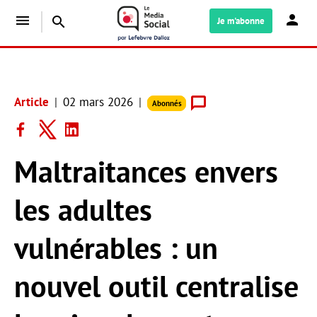
menu
search
Je m'abonne
Article
02 mars 2026
Abonnés
Maltraitances envers
les adultes
vulnérables : un
nouvel outil centralise