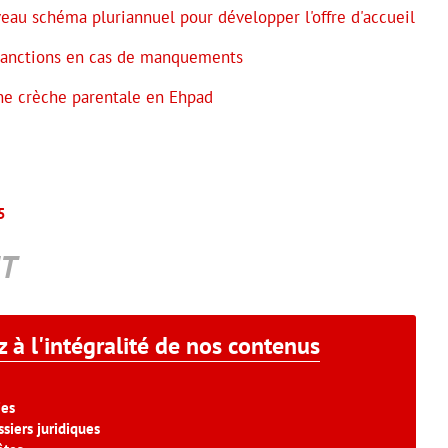
veau schéma pluriannuel pour développer l'offre d'accueil
 sanctions en cas de manquements
ne crèche parentale en Ehpad
5
T
 à l'intégralité de nos contenus
ies
siers juridiques