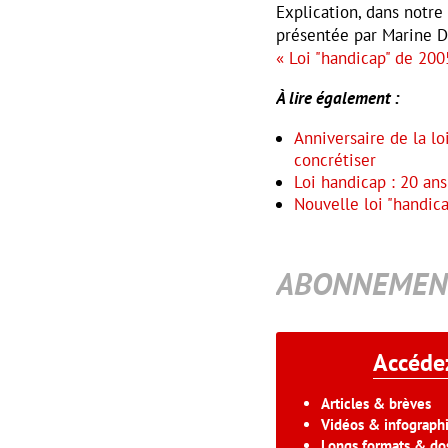
Explication, dans notr
présentée par Marine De
« Loi "handicap" de 2005
À lire également :
Anniversaire de la lo
concrétiser
Loi handicap : 20 ans
Nouvelle loi "handic
ABONNEMEN
Accédez
Articles & brèves
Vidéos & infograph
Longs formats & dos