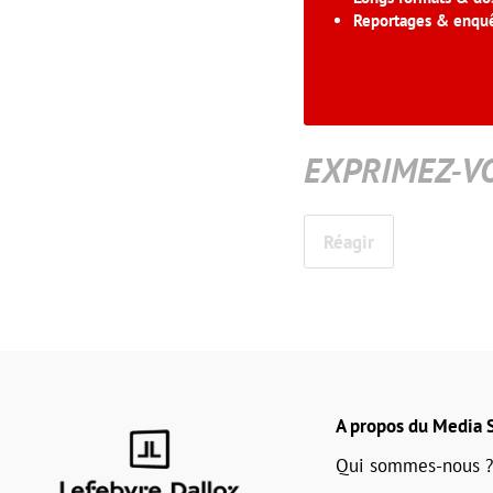
Reportages & enqu
EXPRIMEZ-V
Réagir
A propos du Media S
Qui sommes-nous ?