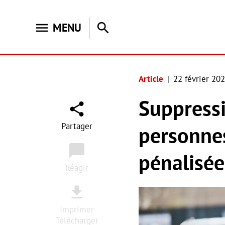
menu
search
MENU
Article
22 février 20
Suppressi
Partager
personne
pénalisée
Réagir
Imprimer
Télécharger