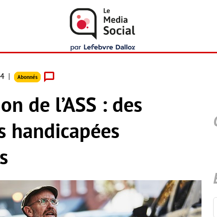
24
Abonnés
on de l’ASS : des
s handicapées
s