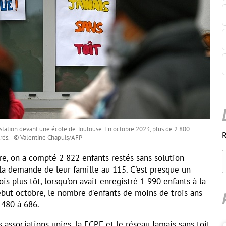
ation devant une école de Toulouse. En octobre 2023, plus de 2 800
R
trés. - © Valentine Chapuis/AFP
re, on a compté 2 822 enfants restés sans solution
la demande de leur famille au 115. C'est presque un
is plus tôt, lorsqu'on avait enregistré 1 990 enfants à la
début octobre, le nombre d'enfants de moins de trois ans
 480 à 686.
es associations unies, la FCPE et le réseau Jamais sans toit