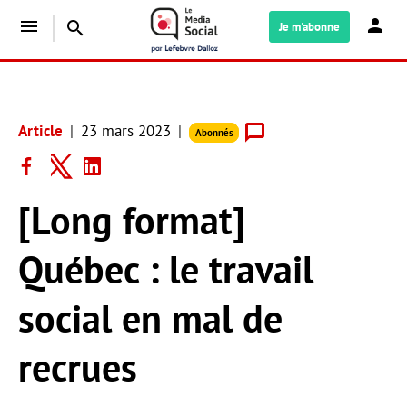
menu
search
Je m'abonne
Article
23 mars 2023
Abonnés
[Long format]
Québec : le travail
social en mal de
recrues