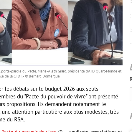
, porte-parole du Pacte, Marie-Aleth Grard, présidente d'ATD Quart-Monde et
rale de la CFDT. - © Bernard Domergue
R
er les débats sur le budget 2026 aux seuls
mbres du "Pacte du pouvoir de vivre" ont présenté
rs propositions. Ils demandent notamment le
t une attention particulière aux plus modestes, très
rme du RSA.
u
Pacte du pouvoir de vivre
(*) – syndicats, associations et