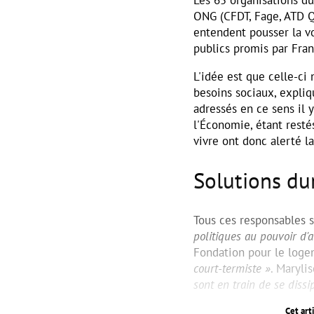
ONG (CFDT, Fage, ATD Qu
entendent pousser la vo
publics promis par Fran
L'idée est que celle-ci 
besoins sociaux, expliq
adressés en ce sens il 
l'Économie, étant resté
vivre ont donc alerté l
Solutions du
Tous ces responsables s
politiques au pouvoir d'av
Fondation pour le loge
court-termiste »
. Maryli
sont en train de se dissi
Cet art