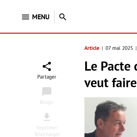
menu
search
MENU
Article
07 mai 2025
Le Pacte 
Partager
veut fair
Réagir
Imprimer
Télécharger