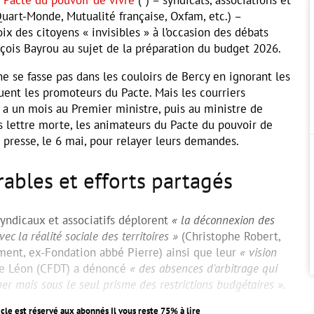
art-Monde, Mutualité française, Oxfam, etc.) –
ix des citoyens « invisibles » à l’occasion des débats
çois Bayrou au sujet de la préparation du budget 2026.
ne se fasse pas dans les couloirs de Bercy en ignorant les
uent les promoteurs du Pacte. Mais les courriers
y a un mois au Premier ministre, puis au ministre de
s lettre morte, les animateurs du Pacte du pouvoir de
a presse, le 6 mai, pour relayer leurs demandes.
rables et efforts partagés
yndicaux et associatifs déplorent
« la déconnexion des
ec la réalité sociale des territoires »
(Christophe Robert,
ment, ex-Fondation abbé Pierre) ainsi que leur
« vision
se Léon (CFDT) a dénoncé
« des absences d'arbitrage qui
per mais sous le seul prisme des restrictions budgétaires ».
icle est réservé aux abonnés Il vous reste
75
% à lire