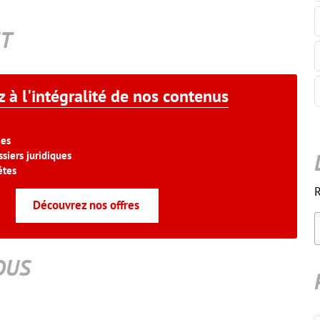
T
 à l'intégralité de nos contenus
ies
siers juridiques
êtes
R
Découvrez nos offres
OUS