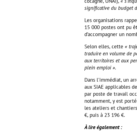
cocagne, UNAI),
« s’inq
significative du budget d
Les organisations rapp
15 000 postes ont pu êt
d’accompagner un nombr
Selon elles, cette
« traj
traduire en volume de po
aux territoires et aux pe
plein emploi ».
Dans l'immédiat, un arr
aux SIAE applicables de
par poste de travail oc
notamment, y est porté
les ateliers et chantier
€, puis à 23 196 €.
À lire également :