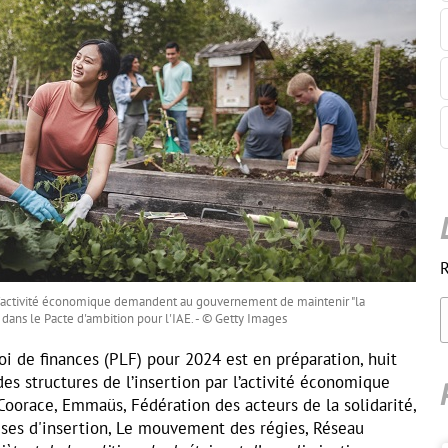
R
r l'activité économique demandent au gouvernement de maintenir "la
ée dans le Pacte d'ambition pour l'IAE. - © Getty Images
loi de finances (PLF) pour 2024 est en préparation, huit
des structures de l’insertion par l’activité économique
 Coorace, Emmaüs, Fédération des acteurs de la solidarité,
ises d'insertion, Le mouvement des régies, Réseau