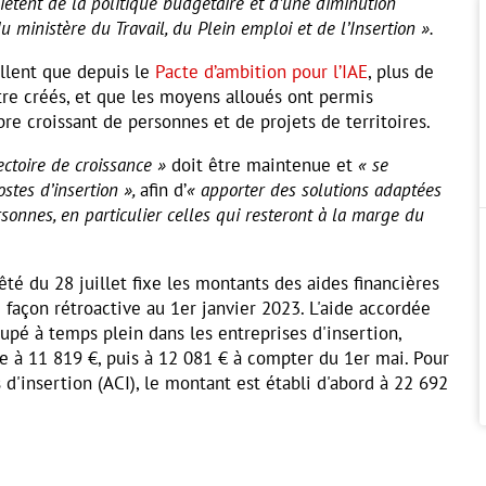
uiètent de la politique budgétaire et d’une diminution
u ministère du Travail, du Plein emploi et de l’Insertion ».
ellent que depuis le
Pacte d’ambition pour l’IAE
, plus de
re créés, et que les moyens alloués ont permis
e croissant de personnes et de projets de territoires.
ectoire de croissance »
doit être maintenue et
« se
stes d’insertion »,
afin d’
« apporter des solutions adaptées
rsonnes, en particulier celles qui resteront à la marge du
êté du 28 juillet fixe les montants des aides financières
 façon rétroactive au 1er janvier 2023. L'aide accordée
cupé à temps plein dans les entreprises d'insertion,
e à 11 819 €, puis à 12 081 € à compter du 1er mai. Pour
s d'insertion (ACI), le montant est établi d'abord à 22 692