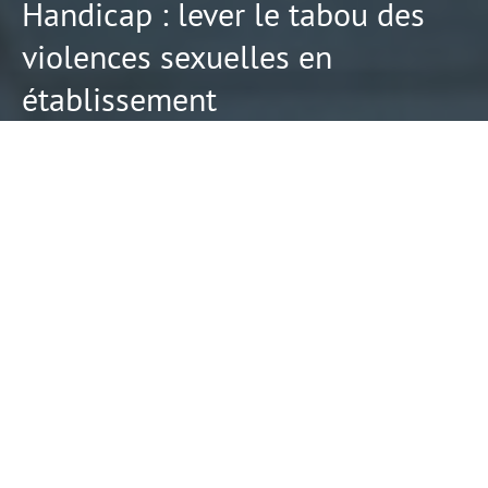
Handicap : lever le tabou des
violences sexuelles en
établissement
La réalité des agressions sexuelles à l'encontre des personnes handicapées
accompagnées en établissement est toujours taboue, et leur traitement pas du
tout à la hauteur de l'enjeu. - © Getty images
Longs Formats
Laetitia DELHON
14 mars
2024
Abonnés
Si le sujet reste largement tabou, plusieurs
associations se mobilisent pour mieux protéger les
enfants et adultes en situation de handicap
victimes de violences sexuelles. Elles pointent
leurs difficultés à se faire entendre, un parcours