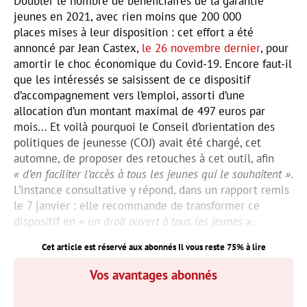
Doubler le nombre de bénéficiaires de la garantie
jeunes en 2021, avec rien moins que 200 000
places mises à leur disposition : cet effort a été
annoncé par Jean Castex,
le 26 novembre dernier
, pour
amortir le choc économique du Covid-19. Encore faut-il
que les intéressés se saisissent de ce dispositif
d’accompagnement vers l’emploi, assorti d’une
allocation d’un montant maximal de 497 euros par
mois... Et voilà pourquoi le Conseil d’orientation des
politiques de jeunesse (COJ) avait été chargé, cet
automne, de proposer des retouches à cet outil, afin
« d’en faciliter l’accès à tous les jeunes qui le souhaitent »
.
L’instance consultative y répond, dans un rapport remis
le 7 janvier : elle recommande de transformer ce
dispositif en
« un droit ouvert à tous les jeunes »
.
Cet article est réservé aux abonnés Il vous reste
75
% à lire
Vos avantages abonnés